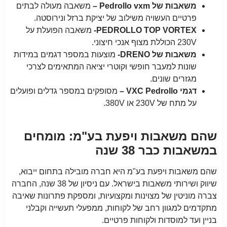
משאבות של Pedrollo vxm –
משאבה מעולה לבתים
פרטיים העשויה משילוב של יציקת ברזל ונירוסטה.
PEDROLLO TOP VORTEX-
משאבה הפועלת על
230V הכוללת מצוף אנכי חיצוני.
משאבות של DRENO-
מוצעות במספר דגמים במידות
שונות למעבר חופשי וקוטרי יציאה המתאימים לצרכי
מגזרים שונים.
דגמי VXC Pedrollo –
מסופקים במספר גדלים ופועלים
על מתח של 230V או 380V.
שהם משאבות ויפעת בע"מ: מומחים
במשאבות כבר 38 שנה
שהם משאבות ויפעת בע"מ היא חברה מובילה בתחום ייבוא,
שיווק ושירותי משאבות בישראל. עם ניסיון של 38 שנה, החברה
צברה מוניטין של מצוינות ומקצועיות, ומספקת פתרונות שאיבה
מתקדמים למגוון רחב של לקוחות, ממפעלי תעשייה וקבלני
בניין ועד למוסדות ולקוחות פרטיים.