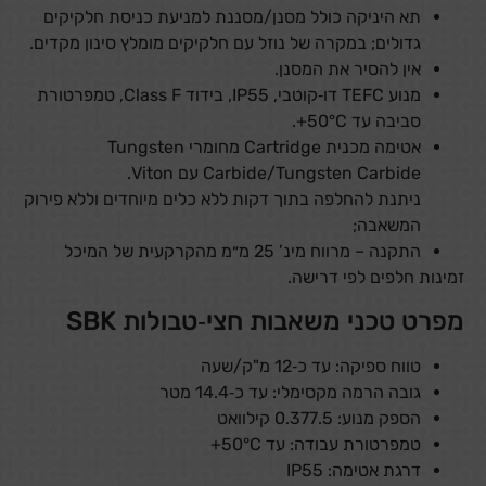
תא היניקה כולל מסנן/מסננת למניעת כניסת חלקיקים
גדולים; במקרה של נוזל עם חלקיקים מומלץ סינון מקדים.
אין להסיר את המסנן.
מנוע TEFC דו‑קוטבי, IP55, בידוד Class F, טמפרטורת
סביבה עד ‎+50°C.
אטימה מכנית Cartridge מחומרי Tungsten
Carbide/Tungsten Carbide עם Viton.
ניתנת להחלפה בתוך דקות ללא כלים מיוחדים וללא פירוק
המשאבה;
התקנה – מרווח מינ’ 25 מ״מ מהקרקעית של המיכל
זמינות חלפים לפי דרישה.
מפרט טכני משאבות חצי‑טבולות SBK
טווח ספיקה: עד כ‑12 מ"ק/שעה
גובה הרמה מקסימלי: עד כ‑14.4 מטר
הספק מנוע: 0.377.5 קילוואט
טמפרטורת עבודה: עד ‎+50°C
דרגת אטימה: IP55